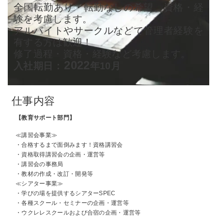
全国転勤あり・転勤なしの希望、資格・経
験を考慮します。
アルバイトやサークルなどで管理者経験を
有する方は歓迎！
修了過程・資格・経験など考慮します。
2022
入社期日 :
年10月
仕事内容
【教育サポート部門】
≪講習会事業≫
・合格するまで面倒みます！資格講習会
・資格取得講習会の企画・運営等
・講習会の事務局
・教材の作成・改訂・開発等
≪シアター事業≫
・学びの場を提供するシアターSPEC
・各種スクール・セミナーの企画・運営等
・ウクレレスクールおよび合宿の企画・運営等