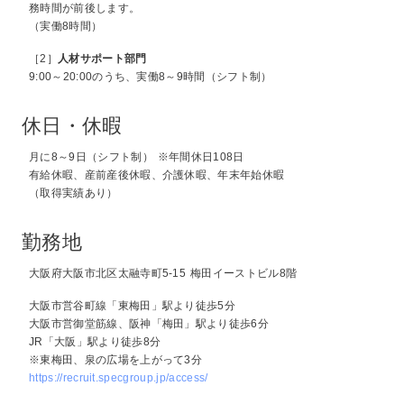
務時間が前後します。
（実働8時間）
［2］
人材サポート部門
9:00～20:00のうち、実働8～9時間（シフト制）
休日・休暇
月に8～9日（シフト制） ※年間休日108日
有給休暇、産前産後休暇、介護休暇、年末年始休暇
（取得実績あり）
勤務地
大阪府大阪市北区太融寺町5-15 梅田イーストビル8階
大阪市営谷町線「東梅田」駅より徒歩5分
大阪市営御堂筋線、阪神「梅田」駅より徒歩6分
JR「大阪」駅より徒歩8分
※東梅田、泉の広場を上がって3分
https://recruit.specgroup.jp/access/