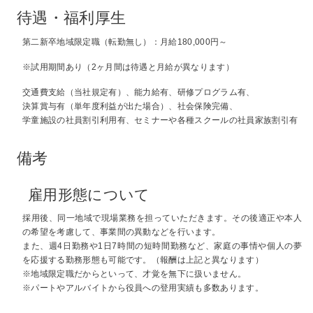
待遇・福利厚生
第二新卒地域限定職（転勤無し）：月給180,000円～
※試用期間あり（2ヶ月間は待遇と月給が異なります）
交通費支給（当社規定有）、能力給有、研修プログラム有、
決算賞与有（単年度利益が出た場合）、社会保険完備、
学童施設の社員割引利用有、セミナーや各種スクールの社員家族割引有
備考
雇用形態について
採用後、同一地域で現場業務を担っていただきます。その後適正や本人
の希望を考慮して、事業間の異動などを行います。
また、週4日勤務や1日7時間の短時間勤務など、家庭の事情や個人の夢
を応援する勤務形態も可能です。（報酬は上記と異なります）
※地域限定職だからといって、才覚を無下に扱いません。
※パートやアルバイトから役員への登用実績も多数あります。