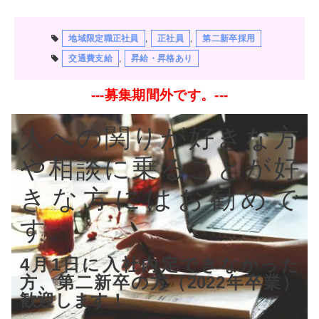
地域限定職正社員
,
正社員
,
第二新卒採用
交通費支給
,
昇給・昇格あり
---募集期間外です。---
人への関りが好きな方
や相談に乗ることが好
きな方にはお勧めで
す。
4月1日に入社内定できなかった
方、第二新卒の方（2022年卒業）
歓迎します！