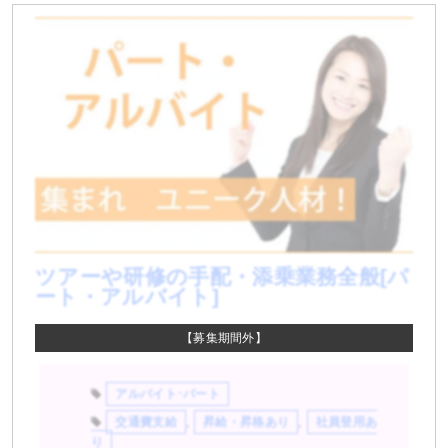
ツアーや研修の手配・添乗業務全般[パ
ート・アルバイト]
【募集期間外】
アルバイト･パート
交通費支給
,
昇給・昇格あり
,
社員登用あ
り