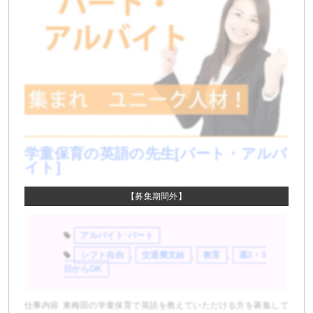
学童保育の英語の先生[パート・アルバ
イト]
【募集期間外】
アルバイト･パート
シフト自由
,
交通費支給
,
教育
,
週2・3
日からOK
仕事内容 東梅田の学童保育で英語を教えていただける方を募集して