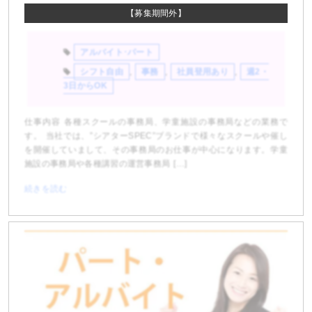
【募集期間外】
アルバイト･パート
シフト自由
,
事務
,
社員登用あり
,
週2・
3日からOK
仕事内容 各種スクールの事務局、学童施設の事務局などの業務で
す。 当社では、”シアターSPEC”ブランドで様々なスクールや催し
を開催していまして、その事務局のお仕事が中心になります。学童
施設の事務局や各種講習の運営事務局 […]
続きを読む