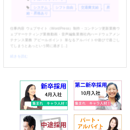
システム
,
シフト自由
,
交通費支給
,
昇
給・昇格あり
仕事内容 ウェブサイト（WordPress）制作・コンテンツ更新業務ウ
ェブマーケティング業務動画・音声編集業務社内ハードウェアメン
テナンス業務 アピールポイント 単なるアルバイトや遊びで過ごし
てしまうとあっという間に過ぎ […]
続きを読む