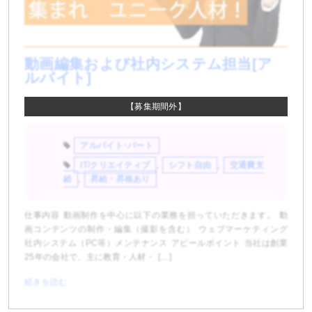
動画編集および社内システム担当[ア
ルバイト]
【募集期間外】
アルバイト･パート
IT/クリエイティブ
,
シフト自由
,
交通費支
給
,
昇給・昇格あり
仕事内容 動画制作を中心に以下の業務を担っていただきます。 動
画コンテンツの制作・編集（撮影を含む） ウェブマーケティング
社内システム（PC等）メンテナンス アピールポイント 当社は創業
25年の会社で、主に教育・人材・ […]
続きを読む