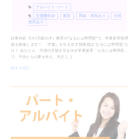
アルバイト･パート
交通費支給
,
教育
,
昇給・昇格あり
,
社員
登用あり
仕事内容 天才(天賦の才）教育の“なるには學問堂”で、学童保育指導
員を募集します！ 「才能」を引き出す指導員は”なるには學問堂”だ
け！ あなたも、子供の才能を引き出す学童保育「なるには學問堂」
で、子供たちの夢を叶え、天才 […]
続きを読む