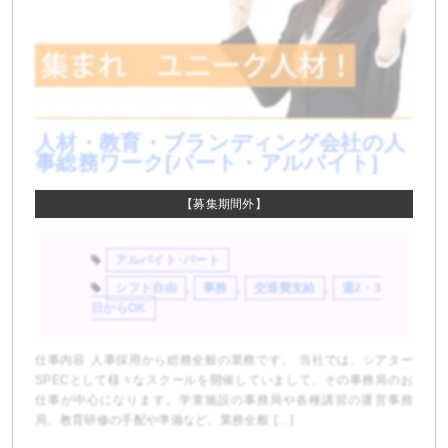
人材・教育・ブランディング会社の人
事総務ワーク[パート・アルバイト]
【募集期間外】
アルバイト･パート
シフト自由
,
事務
,
交通費支給
,
週2・3
日からOK
仕事内容 人事採用から総務全般の業務です。 当社では、シアター
SPECとして様々なスクールを開催していまして、その事務局のお
仕事が中心になります。学童施設の事務局や各種講習の運営事務
局、教育研修の手配や準備など、業務全般 […]