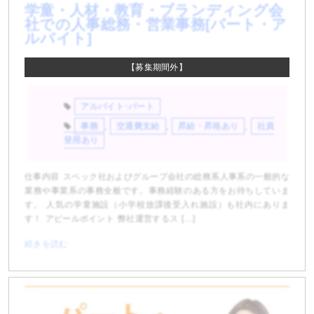
学童・人材・教育・ブランディング会
社での人事総務・営業事務[パート・ア
ルバイト]
【募集期間外】
アルバイト･パート
事務
,
交通費支給
,
昇給・昇格あり
,
社員
登用あり
仕事内容 スペック社およびグループ会社の総務系人事系の一般的な
業務や事業系の事務全般です。事務経験のある方をお待ちしていま
す。 人気の学童施設（小学校放課後受入れ施設）も社内にありま
す！ アピールポイント 弊社運営するス […]
続きを読む