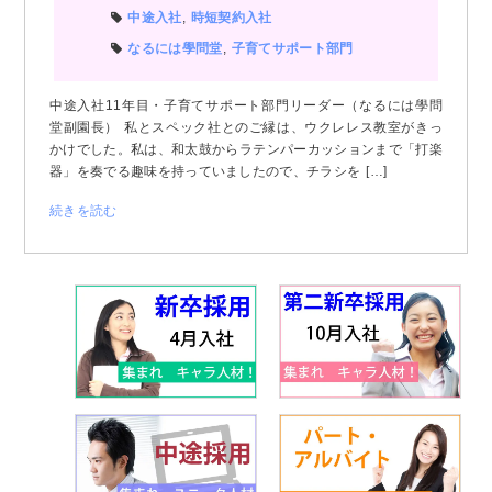
中途入社
,
時短契約入社
なるには學問堂
,
子育てサポート部門
中途入社11年目・子育てサポート部門リーダー（なるには學問
堂副園長） 私とスペック社とのご縁は、ウクレレス教室がきっ
かけでした。私は、和太鼓からラテンパーカッションまで「打楽
器」を奏でる趣味を持っていましたので、チラシを […]
続きを読む